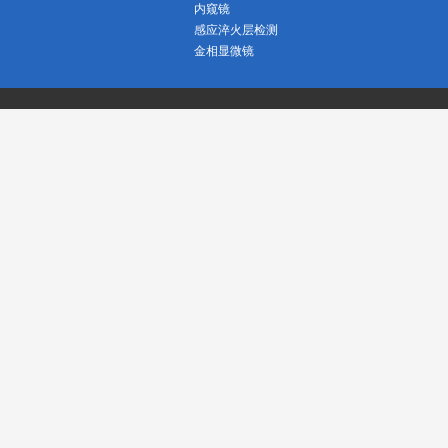
内窥镜
感应淬火层检测
金相显微镜