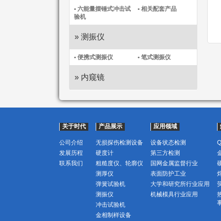
• 六能量摆锤式冲击试
• 相关配套产品
验机
» 测振仪
• 便携式测振仪​
• 笔式测振仪​
» 内窥镜
关于时代
产品展示
应用领域
公司介绍
无损探伤检测设备
设备状态检测
发展历程
硬度计
第三方检测
联系我们
粗糙度仪、轮廓仪
国网金属监督行业
测厚仪
表面防护工业
弹簧试验机
大学和研究所行业应用
测振仪
机械模具行业应用
冲击试验机
金相制样设备