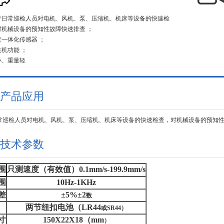
于日常巡检人员对电机、风机、泵、压缩机、机床等设备的快速检
对机械设备的预知性故障快速排查 ；
度一体化传感器 ；
机功能 ；
小、重量轻
产品应用
常巡检人员对电机、风机、泵、压缩机、机床等设备的快速检查，对机械设备的预知
技术参数
只测速度（有效值）0.1mm/s-199.9mm/s
围
围
10Hz-1KHz
差
±5%
±2
数
两节纽扣电池（LR44
或SR44）
寸
150X22X18
（mm
）