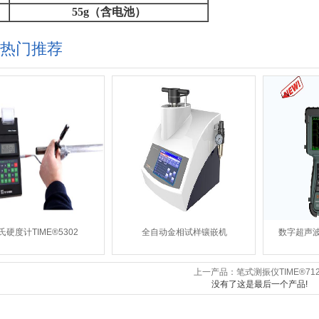
55g
（含电池）
热门推荐
氏硬度计TIME®5302
全自动金相试样镶嵌机
数字超声波探
上一产品：笔式测振仪​TIME®712
没有了这是最后一个产品!