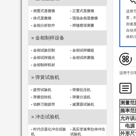
• 倒置式显微镜
• 正置式显微镜
适用
查，
• 体式显微镜
• 现场金相显微镜
加速
• 金相分析软件
• 焊缝熔深测量
自动关
体积
» 金相制样设备
• 金相试验切割
• 金相试样镶嵌
• 金相试样抛光
• 金相试样磨抛
• 金相制样耗材
适用于日
» 弹簧试验机
• 疲劳试验机
• 弹簧拉压机
• 弹簧扭转机
• 弹簧分选机
测量范
• 动静万能疲劳
• 减震器试验机
频率范
» 冲击试验机
允许误
电源
• 时代仪器化冲击试验
• 高应变速率拉伸冲击
外形尺
机​
试验机