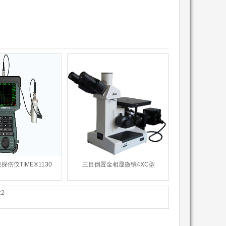
伤仪TIME®1130
三目倒置金相显微镜4XC型
2