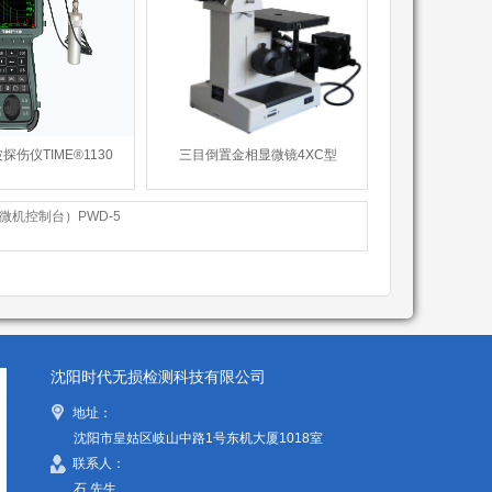
伤仪TIME®1130
三目倒置金相显微镜4XC型
机控制台）PWD-5
沈阳时代无损检测科技有限公司
地址：
沈阳市皇姑区岐山中路1号东机大厦1018室
联系人：
石 先生