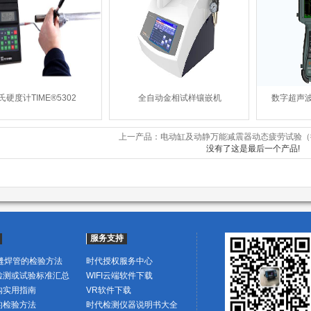
氏硬度计TIME®5302
全自动金相试样镶嵌机
数字超声波探
上一产品：电动缸及动静万能减震器动态疲劳试验（微
没有了这是最后一个产品!
服务支持
直缝焊管的检验方法
时代授权服务中心
检测或试验标准汇总
WIFI云端软件下载
购实用指南
VR软件下载
的检验方法
时代检测仪器说明书大全