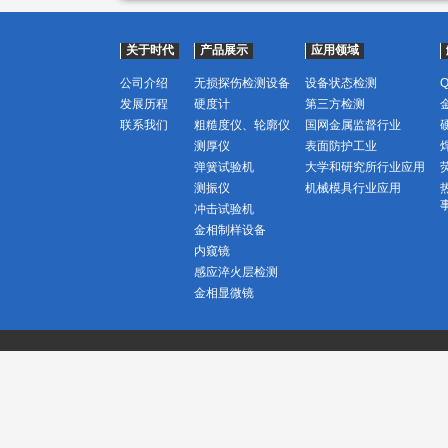
关于时代
产品展示
应用领域
公司介绍
无损探伤检测设备
设备状态检测
发展历程
硬度计
第三方检测
联系我们
粗糙度仪、轮廓仪
国网金属监督行业
测厚仪
表面防护工业
弹簧试验机
大学和研究所行业应用
测振仪
机械模具行业应用
冲击试验机
金相制样设备
内窥镜
感应淬火层检测
金相显微镜