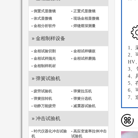
• 倒置式显微镜
• 正置式显微镜
• 体式显微镜
• 现场金相显微镜
• 金相分析软件
• 焊缝熔深测量
» 金相制样设备
1、
• 金相试验切割
• 金相试样镶嵌
2、
• 金相试样抛光
• 金相试样磨抛
HV
• 金相制样耗材
3、
4、
» 弹簧试验机
5、
6、
• 疲劳试验机
• 弹簧拉压机
7、
• 弹簧扭转机
• 弹簧分选机
• 动静万能疲劳
• 减震器试验机
» 冲击试验机
• 时代仪器化冲击试验
• 高应变速率拉伸冲击
机​
试验机