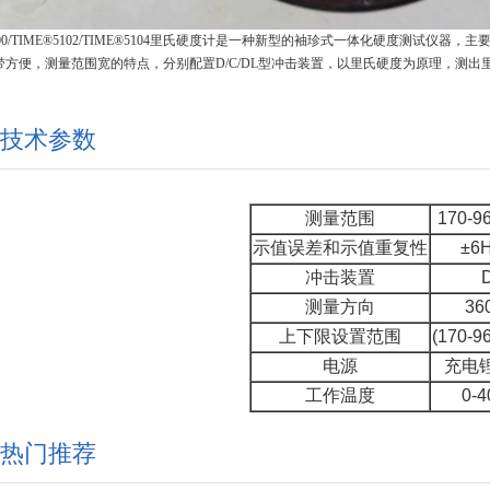
5100/TIME®5102/TIME®5104里氏硬度计是一种新型的袖珍式一体化硬度测
带方便，测量范围宽的特点，分别配置D/C/DL型冲击装置，以里氏硬度为原理，测
。
技术参数
测量范围
170-9
示值误差和示值重复性
±6
冲击装置
测量方向
36
上下限设置范围
(170-9
电源
充电
工作温度
0-
热门推荐