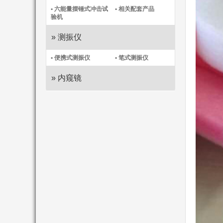
• 六能量摆锤式冲击试
• 相关配套产品
验机
» 测振仪
• 便携式测振仪​
• 笔式测振仪​
» 内窥镜