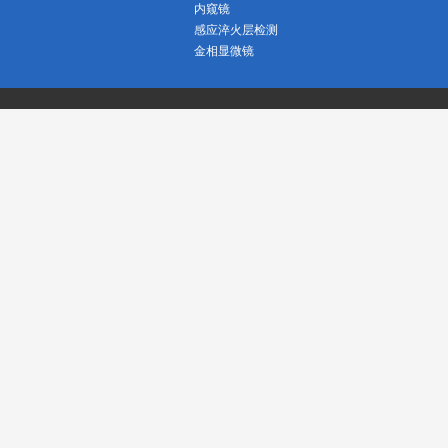
内窥镜
感应淬火层检测
金相显微镜