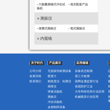
• 六能量摆锤式冲击试
• 相关配套产品
验机
» 测振仪
• 便携式测振仪​
• 笔式测振仪​
» 内窥镜
关于时代
产品展示
应用领域
公司介绍
无损探伤检测设备
设备状态检测
发展历程
硬度计
第三方检测
联系我们
粗糙度仪、轮廓仪
国网金属监督行业
测厚仪
表面防护工业
弹簧试验机
大学和研究所行业应用
测振仪
机械模具行业应用
冲击试验机
金相制样设备