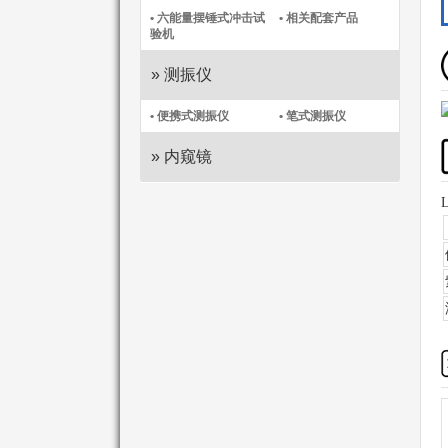
• 六能量摆锤式冲击试
• 相关配套产品
验机
» 测振仪
• 便携式测振仪​
• 笔式测振仪​
» 内窥镜