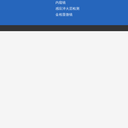
内窥镜
感应淬火层检测
金相显微镜