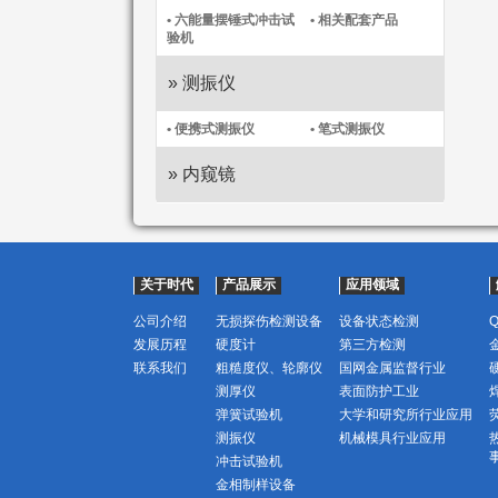
• 六能量摆锤式冲击试
• 相关配套产品
验机
» 测振仪
• 便携式测振仪​
• 笔式测振仪​
» 内窥镜
关于时代
产品展示
应用领域
公司介绍
无损探伤检测设备
设备状态检测
发展历程
硬度计
第三方检测
联系我们
粗糙度仪、轮廓仪
国网金属监督行业
测厚仪
表面防护工业
弹簧试验机
大学和研究所行业应用
测振仪
机械模具行业应用
冲击试验机
金相制样设备