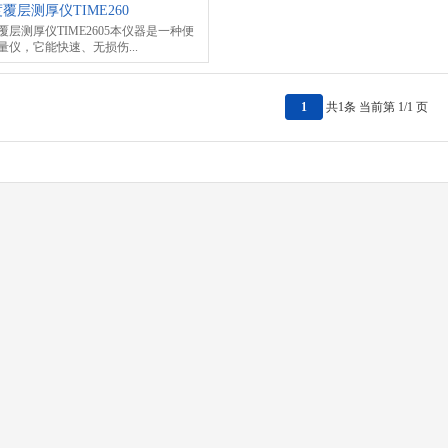
覆层测厚仪TIME260
覆层测厚仪TIME2605本仪器是一种便
量仪，它能快速、无损伤...
1
共1条 当前第 1/1 页