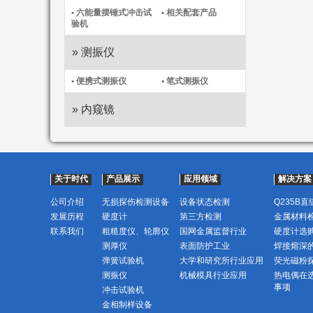
• 六能量摆锤式冲击试
• 相关配套产品
验机
» 测振仪
• 便携式测振仪​
• 笔式测振仪​
» 内窥镜
关于时代
产品展示
应用领域
解决方案
公司介绍
无损探伤检测设备
设备状态检测
Q235B
发展历程
硬度计
第三方检测
金属材料
联系我们
粗糙度仪、轮廓仪
国网金属监督行业
硬度计选
测厚仪
表面防护工业
焊接熔深
弹簧试验机
大学和研究所行业应用
荧光磁粉
测振仪
机械模具行业应用
热电偶在
事项
冲击试验机
金相制样设备