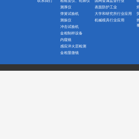
联系我们
粗糙度仪、轮廓仪
国网金属监督行业
测厚仪
表面防护工业
弹簧试验机
大学和研究所行业应用
测振仪
机械模具行业应用
冲击试验机
金相制样设备
内窥镜
感应淬火层检测
金相显微镜