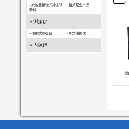
• 六能量摆锤式冲击试
• 相关配套产品
验机
» 测振仪
• 便携式测振仪​
• 笔式测振仪​
» 内窥镜
里