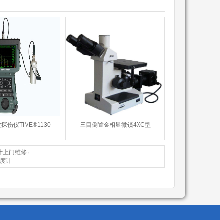
伤仪TIME®1130
三目倒置金相显微镜4XC型
计上门维修）
度计