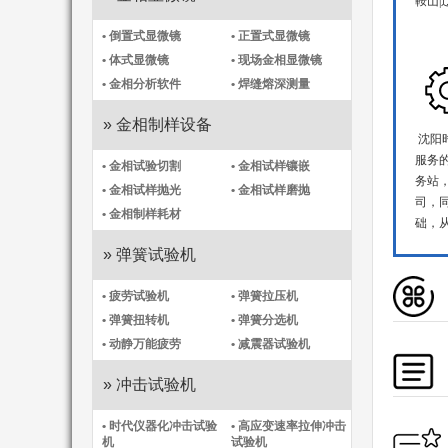
鞍山|
• 倒置式显微镜
• 正置式显微镜
• 体式显微镜
• 现场金相显微镜
• 金相分析软件
• 焊缝熔深测量
» 金相制样设备
沈阳
服务
• 金相试验切割
• 金相试样镶嵌
务站
• 金相试样抛光
• 金相试样磨抛
司，
• 金相制样耗材
础，
» 弹簧试验机
• 疲劳试验机
• 弹簧拉压机
• 弹簧扭转机
• 弹簧分选机
• 动静万能疲劳
• 减震器试验机
» 冲击试验机
• 时代仪器化冲击试验
• 高应变速率拉伸冲击
机​
试验机