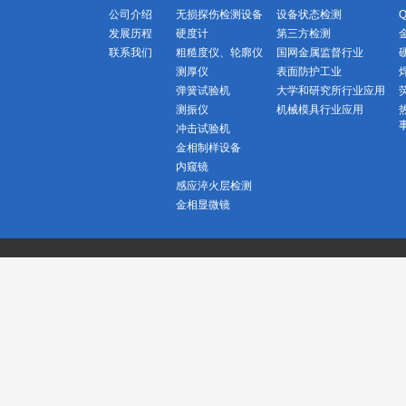
公司介绍
无损探伤检测设备
设备状态检测
发展历程
硬度计
第三方检测
联系我们
粗糙度仪、轮廓仪
国网金属监督行业
测厚仪
表面防护工业
弹簧试验机
大学和研究所行业应用
测振仪
机械模具行业应用
冲击试验机
金相制样设备
内窥镜
感应淬火层检测
金相显微镜