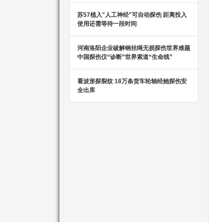
苏57植入"人工神经"可自动探伤 距离投入
使用还需等待一段时间
河南洛阳企业破解钢丝绳无损探伤世界难题
中国探伤仪“诊断”世界索道“生命线”
看波形探裂纹 18万条货车轮轴经她探伤安
全出库