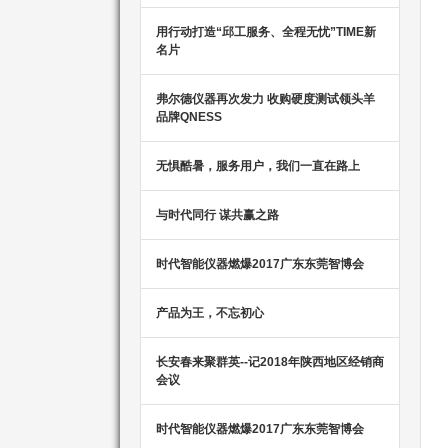
用行动打造“邱工服务、全程无忧”TIME新
名片
弗尔德仪器再次发力 收购硬度测试领头羊
品牌QNESS
无惧酷暑，服务用户，我们一直在路上
与时代同行 谋共赢之路
时代智能仪器燃爆2017广东东莞智博会
产品为王，不忘初心
长安春来聚群英--记2018年陕西地区经销商
会议
时代智能仪器燃爆2017广东东莞智博会