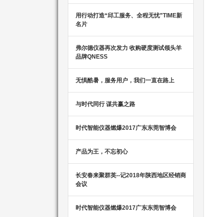
用行动打造“邱工服务、全程无忧”TIME新
名片
弗尔德仪器再次发力 收购硬度测试领头羊
品牌QNESS
无惧酷暑，服务用户，我们一直在路上
与时代同行 谋共赢之路
时代智能仪器燃爆2017广东东莞智博会
产品为王，不忘初心
长安春来聚群英--记2018年陕西地区经销商
会议
时代智能仪器燃爆2017广东东莞智博会