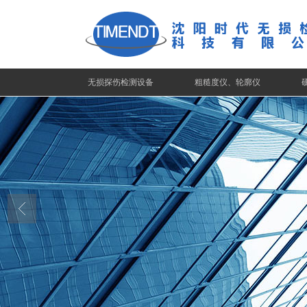
无损探伤检测设备
粗糙度仪、轮廓仪