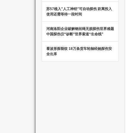
苏57植入"人工神经"可自动探伤 距离投入
使用还需等待一段时间
河南洛阳企业破解钢丝绳无损探伤世界难题
中国探伤仪“诊断”世界索道“生命线”
看波形探裂纹 18万条货车轮轴经她探伤安
全出库