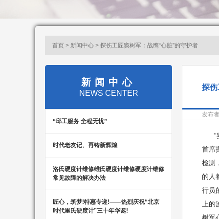
首页 > 新闻中心 > 探伤工匠窦树军：战鹰“心脏”的守护者
新闻中心
探伤
NEWS CENTER
发布
“邱工服务 全程无忧”
“窦
时代老友记、再铸新辉煌
首席
检测
洛氏硬度计维修维氏硬度计维修硬度计维修
的人
常见故障的解决办法
行员
匠心，筑梦!特惠专递!——热烈庆祝“北京
上的
时代里氏硬度计”三十年华诞!
树军