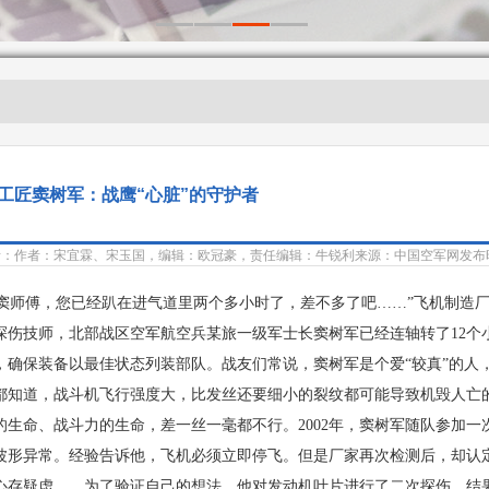
工匠窦树军：战鹰“心脏”的守护者
者：作者：宋宜霖、宋玉国，编辑：欧冠豪，责任编辑：牛锐利
来源：中国空军网
发布时
师傅，您已经趴在进气道里两个多小时了，差不多了吧……”飞机制造厂
探伤技师，北部战区空军航空兵某旅一级军士长窦树军已经连轴转了12个
，确保装备以最佳状态列装部队。
战友们常说，窦树军是个爱“较真”的人
都知道，战斗机飞行强度大，比发丝还要细小的裂纹都可能导致机毁人亡
的生命、战斗力的生命，差一丝一毫都不行。
2002年，窦树军随队参加
波形异常。经验告诉他，飞机必须立即停飞。但是厂家再次检测后，却认
心存疑虑……
为了验证自己的想法，他对发动机叶片进行了二次探伤。结