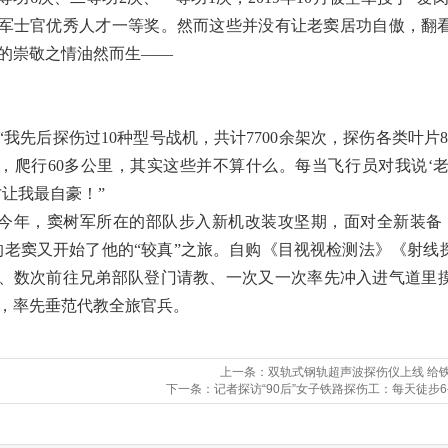
军士官优秀人才一等奖。然而这些并没有让老窦居功自傲，翻
的崇敬之情油然而生——
“我先后探伤过10种型号战机，共计7700余架次，探伤各类叶片
，爬行60多公里，其实这些并不算什么。每当飞行员对我说‘
才让我最自豪！”
今年，窦树军所在的部队步入新机改装攻坚期，面对全新装备
的老窦又开始了他的“较真”之旅。自购《目视视检测法》《射
、数次前往兄弟部队登门请教、一次又一次率先冲入进气道里
，率先垂范代教全旅官兵。
上一条：双轨式钢轨超声波探伤仪上线 给铁
下一条：记者探访“90后”女子铁路探伤工：每天徒步