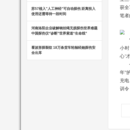
获全
苏57植入"人工神经"可自动探伤 距离投入
使用还需等待一段时间
笔者
河南洛阳企业破解钢丝绳无损探伤世界难题
中国探伤仪“诊断”世界索道“生命线”
看波形探裂纹 18万条货车轮轴经她探伤安
小时
全出库
心’
年”
充电
训令