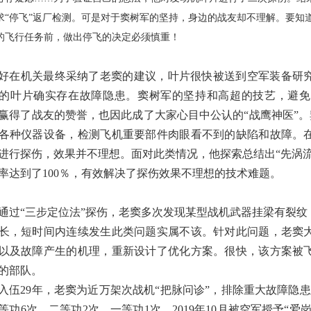
求“停飞”返厂检测。可是对于窦树军的坚持，身边的战友却不理解。要知
的飞行任务前，做出停飞的决定必须慎重！
好在机关最终采纳了老窦的建议，叶片很快被送到空军装备研
的叶片确实存在故障隐患。窦树军的坚持和高超的技艺，避免
赢得了战友的赞誉，也因此成了大家心目中公认的“战鹰神医”。
各种仪器设备，检测飞机重要部件肉眼看不到的缺陷和故障。
进行探伤，效果并不理想。面对此类情况，他探索总结出“先涡
率达到了100％，有效解决了探伤效果不理想的技术难题。
通过“三步定位法”探伤，老窦多次发现某型战机武器挂梁有裂
长，短时间内连续发生此类问题实属不该。针对此问题，老窦
以及故障产生的机理，重新设计了优化方案。很快，该方案被
的部队。
入伍29年，老窦为近万架次战机“把脉问诊”，排除重大故障隐患
等功6次、二等功2次、一等功1次，2019年10月被空军授予“