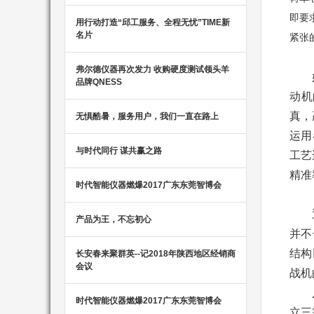
即要
用行动打造“邱工服务、全程无忧”TIME新
名片
紧张
弗尔德仪器再次发力 收购硬度测试领头羊
品牌QNESS
动机
真，
无惧酷暑，服务用户，我们一直在路上
运用
与时代同行 谋共赢之路
工艺
精准
时代智能仪器燃爆2017广东东莞智博会
产品为王，不忘初心
并不
结构
长安春来聚群英--记2018年陕西地区经销商
会议
战机
时代智能仪器燃爆2017广东东莞智博会
立三