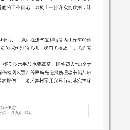
看他的工作日记，扉页上一排详实的数据，让
84余万片，累计在进气道和喷管内工作6000余
老窦你探伤过的飞机，我们飞得放心，飞的安
，探伤技术手段也要革新。即将迈入“知命之
线探伤检测装置》等民航先进探伤理念书籍加班
摸索探伤……老兵窦树军用实际行动落实主席
轨做“B超”
6公里 一月扔掉一双鞋