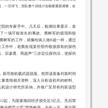
道，一旦停飞，部队整个训练计划都要重新调整，在
究院的专家手中。几天后，检测结果显示，发
了一场可能发生的事故。窦树军的倔强和较
窦树军的工作，就像给病人做B超一样，通过
在工作中，老窦发现某些部件根据原有的探伤
流、后渗透、再超声”三步定位探伤法，使探伤
纹，易导致机载武器脱落。然而该装备列装时间
大量查阅相关资料，深入分析该机件的材料、
飞机设计研究所采纳，并推广至所有列装该型
12起，为国家挽回经济损失近3亿元。先后荣
爱岗敬业模范士官”荣誉称号，今年一月，再次荣