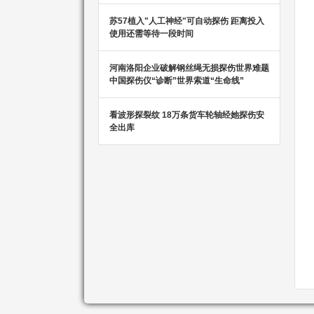
苏57植入"人工神经"可自动探伤 距离投入
使用还需等待一段时间
河南洛阳企业破解钢丝绳无损探伤世界难题
中国探伤仪“诊断”世界索道“生命线”
看波形探裂纹 18万条货车轮轴经她探伤安
全出库