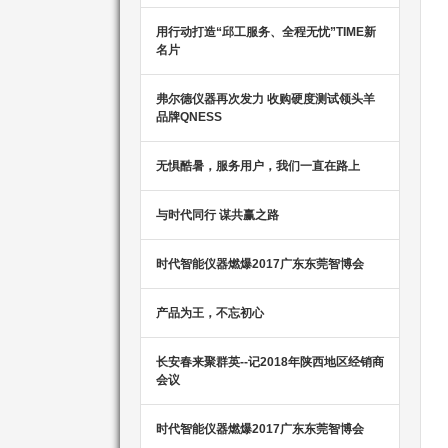
用行动打造“邱工服务、全程无忧”TIME新
名片
弗尔德仪器再次发力 收购硬度测试领头羊
品牌QNESS
无惧酷暑，服务用户，我们一直在路上
与时代同行 谋共赢之路
时代智能仪器燃爆2017广东东莞智博会
产品为王，不忘初心
长安春来聚群英--记2018年陕西地区经销商
会议
时代智能仪器燃爆2017广东东莞智博会