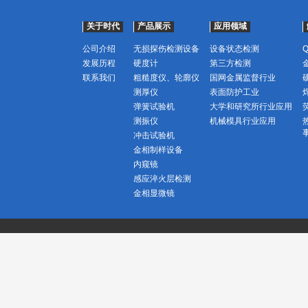
关于时代
产品展示
应用领域
公司介绍
无损探伤检测设备
设备状态检测
发展历程
硬度计
第三方检测
联系我们
粗糙度仪、轮廓仪
国网金属监督行业
测厚仪
表面防护工业
弹簧试验机
大学和研究所行业应用
测振仪
机械模具行业应用
冲击试验机
金相制样设备
内窥镜
感应淬火层检测
金相显微镜